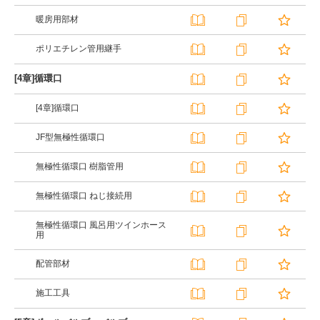
暖房用部材
ポリエチレン管用継手
[4章]循環口
[4章]循環口
JF型無極性循環口
無極性循環口 樹脂管用
無極性循環口 ねじ接続用
無極性循環口 風呂用ツインホース
用
配管部材
施工工具