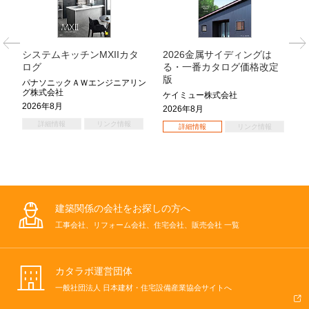
説
システムキッチンMXIIカタ
2026金属サイディングは
ログ
る・一番カタログ価格改定
版
パナソニックＡＷエンジニアリン
グ株式会社
ケイミュー株式会社
2026年8月
2026年8月
詳細情報
リンク情報
詳細情報
リンク情報
建築関係の会社をお探しの方へ
工事会社、リフォーム会社、住宅会社、販売会社 一覧
カタラボ運営団体
一般社団法人 日本建材・住宅設備産業協会サイトへ