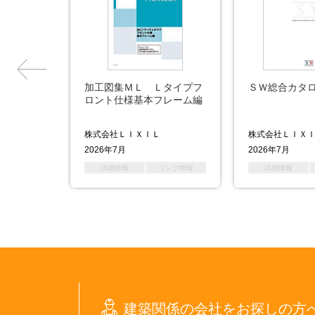
加工図集ＭＬ Ｌタイプフ
ＳＷ総合カタ
ロント仕様基本フレーム編
ー商会
株式会社ＬＩＸＩＬ
株式会社ＬＩＸ
2026年7月
2026年7月
リンク情報
詳細情報
リンク情報
詳細情報
建築関係の会社をお探しの方