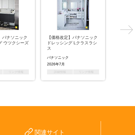
】パナソニック
【価格改定】パナソニック
【価格改
グ ウツクシーズ
ドレッシング Lクラスラシ
ドレッシ
ス
パナソニック
パナソニ
2026年7月
2026年7月
リンク情報
詳細情報
リンク情報
詳細情
関連サイト