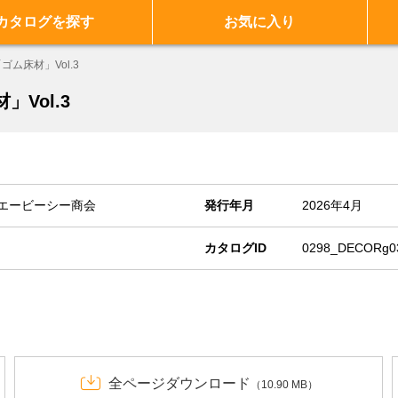
カタログを探す
お気に入り
ム床材」Vol.3
Vol.3
エービーシー商会
発行年月
2026年4月
カタログID
0298_DECORg0
全ページダウンロード
（10.90 MB）