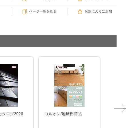
ページ一覧を見る
お気に入りに追加
タログ2026
コルオン/地球樹商品
加工図集
ロント仕