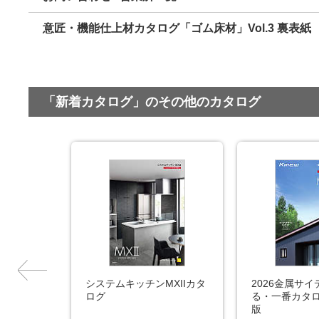
意匠・機能仕上材カタログ「ゴム床材」Vol.3 裏表紙
「新着カタログ」のその他のカタログ
材設計施工
システムキッチンMXIIカタ
2026金属サ
ログ
る・一番カタ
版