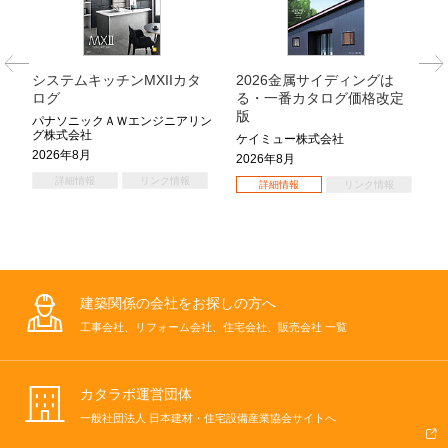
説
システムキッチンMXIIカタ
2026金属サイディングは
ログ
る・一番カタログ価格改定
版
パナソニックＡＷエンジニアリン
グ株式会社
ケイミュー株式会社
2026年8月
2026年8月
詳細情報
リンク情報
詳細情報
リンク情報
建築関係の会社をお探しの方へ
工事会社、リフォーム会社、住宅会社、販売会社 一覧
カタラボ運営団体
一般社団法人 日本建材・住宅設備産業協会サイトへ