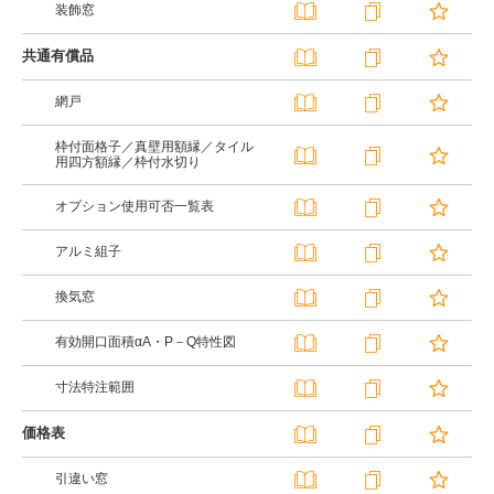
装飾窓
共通有償品
網戸
枠付面格子／真壁用額縁／タイル
用四方額縁／枠付水切り
オプション使用可否一覧表
アルミ組子
換気窓
有効開口面積αA・P－Q特性図
寸法特注範囲
価格表
引違い窓