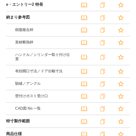
e・エントリー2 特長
納まり参考図
樹脂複合枠
形材断熱枠
ハンドル／シリンダー取り付け位
置
有効開口寸法／ドア出幅寸法
額縁／アングル
壁付けポスト受け口
CAD図 No.一覧
特寸製作範囲
商品仕様