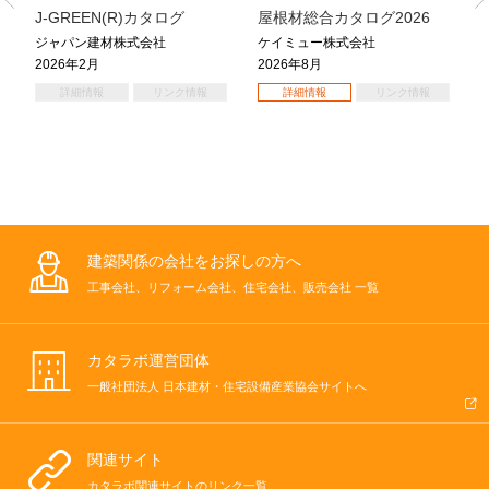
6
J-GREEN(R)カタログ
屋根材総合カタログ2026
ジャパン建材株式会社
ケイミュー株式会社
2026年2月
2026年8月
詳細情報
リンク情報
詳細情報
リンク情報
建築関係の会社をお探しの方へ
工事会社、リフォーム会社、住宅会社、販売会社 一覧
カタラボ運営団体
一般社団法人 日本建材・住宅設備産業協会サイトへ
関連サイト
カタラボ関連サイトのリンク一覧