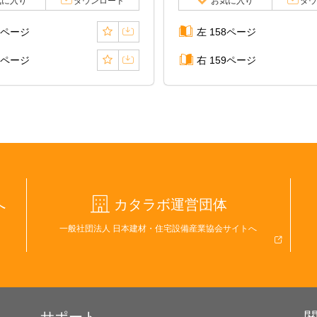
気に入り
ダウンロード
お気に入り
ダウ
6ページ
左 158ページ
7ページ
右 159ページ
へ
カタラボ運営団体
一般社団法人 日本建材・住宅設備産業協会サイトへ