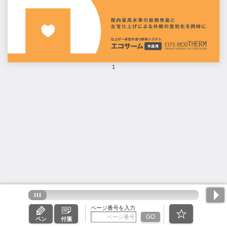
1
ページ番号を入力
GO
ペン
付箋