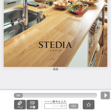
表紙
ページ番号を入力
GO
ペン
付箋