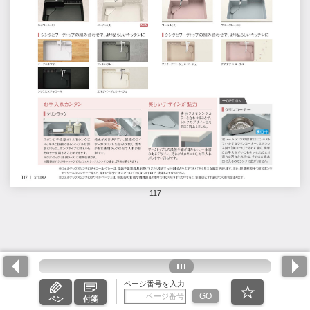
117
ページ番号を入力
GO
ペン
付箋