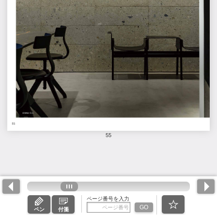
55
ページ番号を入力
GO
ペン
付箋