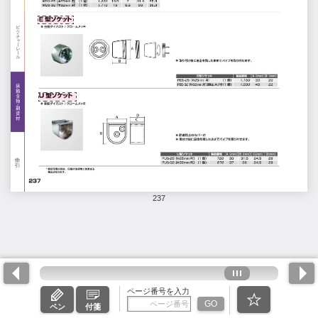
237
ページ番号を入力
GO
ペン
付箋