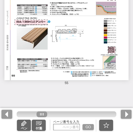
55
ページ番号を入力
GO
ペン
付箋