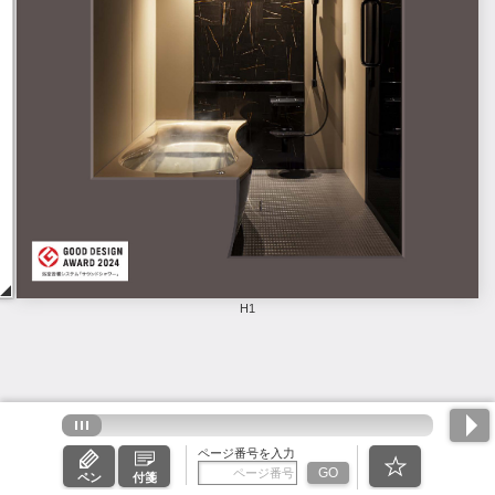
H1
ページ番号を入力
GO
ペン
付箋