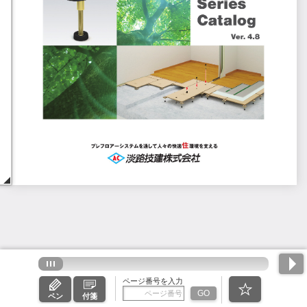
ページ番号を入力
GO
ペン
付箋