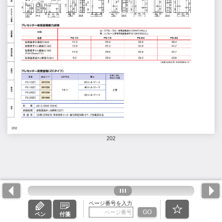
202
ページ番号を入力
GO
ペン
付箋