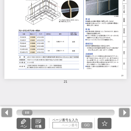
21
ページ番号を入力
GO
ペン
付箋