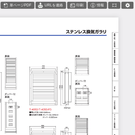
単ページPDF
URLを連絡
印刷
情報