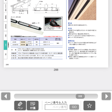
288
ページ番号を入力
GO
ペン
付箋