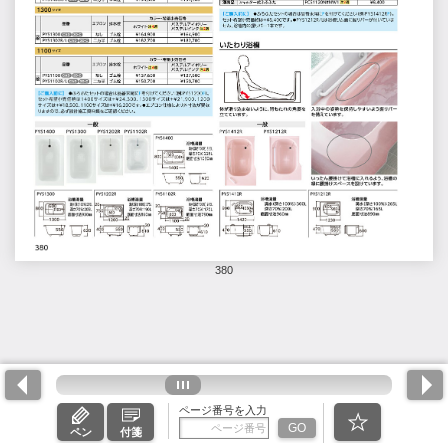
380
ページ番号を入力
GO
ペン
付箋