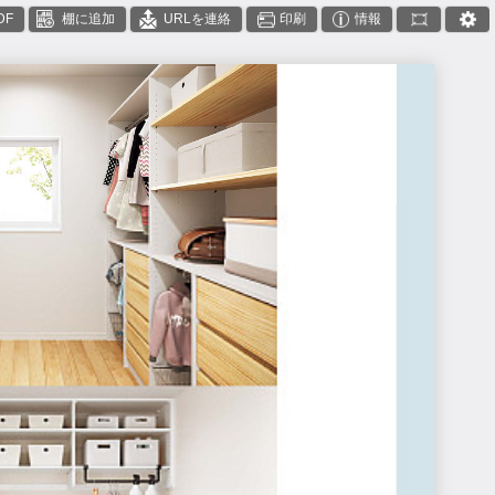
DF
棚に追加
URLを連絡
印刷
情報