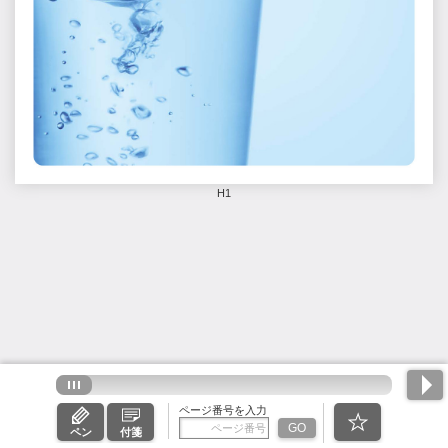
H1
ページ番号を入力
GO
ペン
付箋