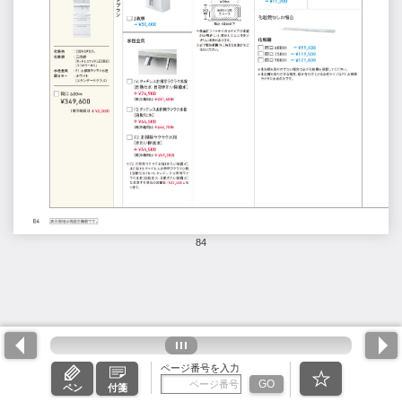
84
ページ番号を入力
GO
ペン
付箋