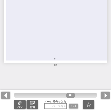
20
ページ番号を入力
GO
ペン
付箋