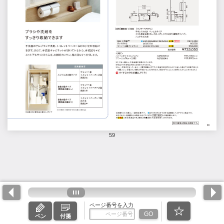
59
ページ番号を入力
GO
ペン
付箋