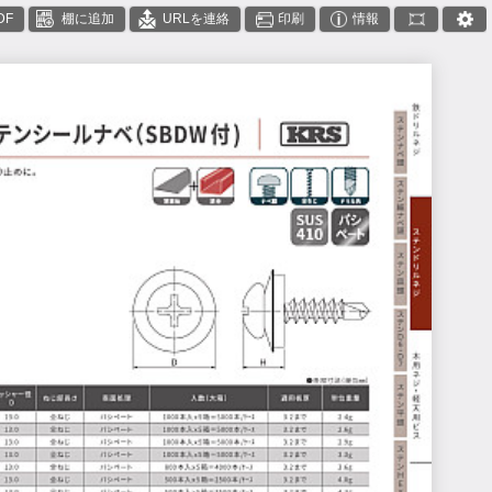
DF
棚に追加
URLを連絡
印刷
情報