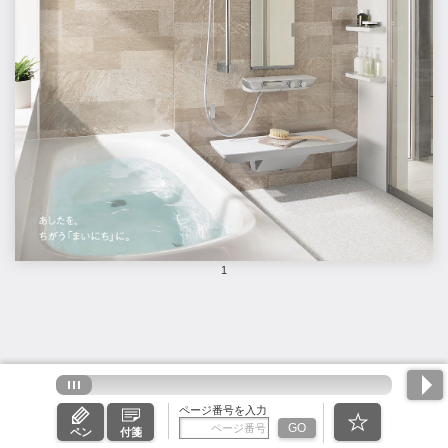
1
ページ番号を入力
GO
ペン
付箋