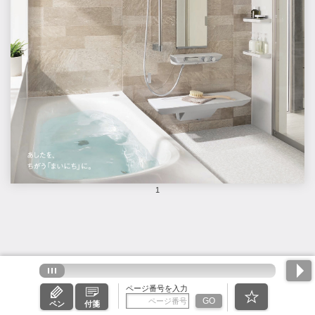
1
ページ番号を入力
GO
ペン
付箋