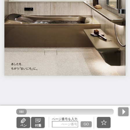
ページ番号を入力
GO
ペン
付箋