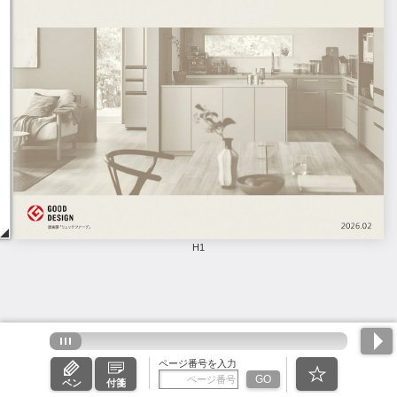
H1
ページ番号を入力
GO
ペン
付箋