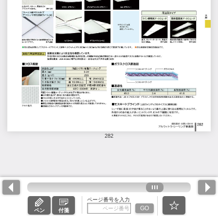
282
ページ番号を入力
GO
ペン
付箋