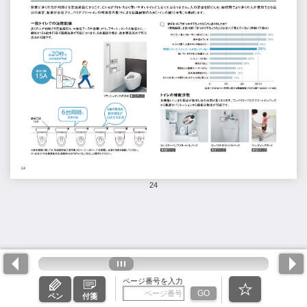
24
ページ番号を入力
GO
ペン
付箋