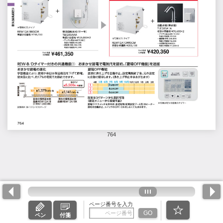
764
ページ番号を入力
GO
ペン
付箋