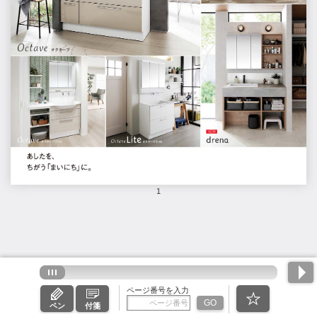
1
ページ番号を入力
GO
ペン
付箋