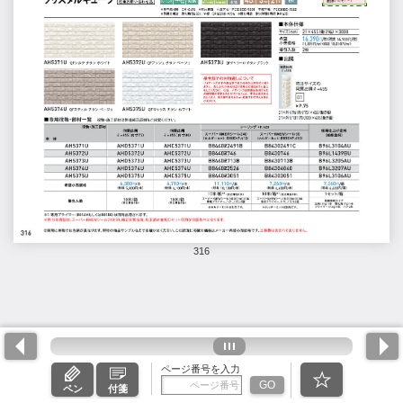
316
ページ番号を入力
GO
ペン
付箋