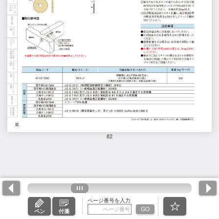
82
ページ番号を入力
GO
ペン
付箋