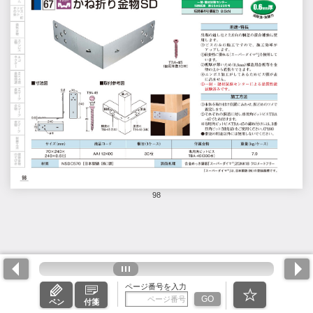
98
ページ番号を入力
GO
ペン
付箋