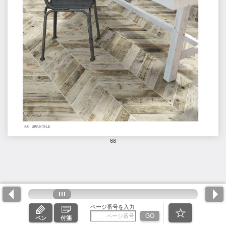
68
ページ番号を入力
GO
ペン
付箋