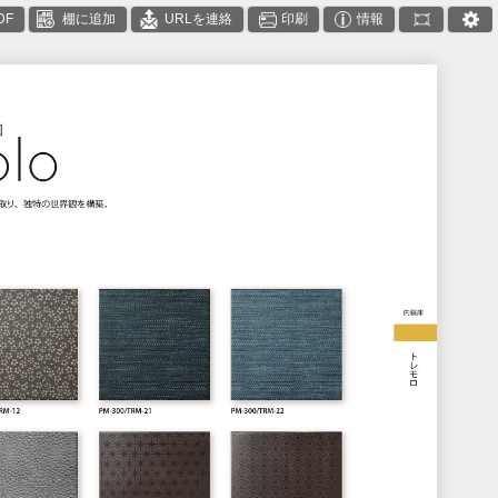
DF
棚に追加
URLを連絡
印刷
情報