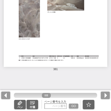
381
ページ番号を入力
GO
ペン
付箋