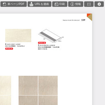
単ページPDF
URLを連絡
印刷
情報