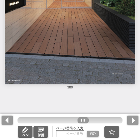
380
ページ番号を入力
GO
ペン
付箋