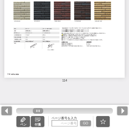
114
ページ番号を入力
GO
ペン
付箋