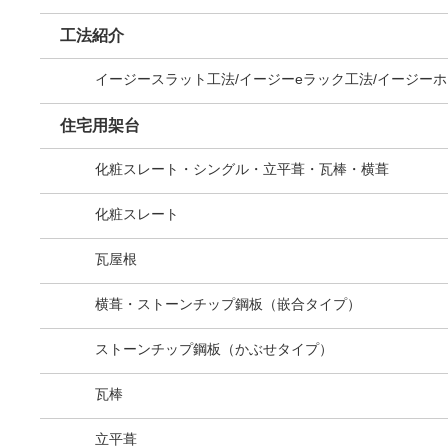
工法紹介
イージースラット工法/イージーeラック工法/イージー
住宅用架台
化粧スレート・シングル・立平葺・瓦棒・横葺
化粧スレート
瓦屋根
横葺・ストーンチップ鋼板（嵌合タイプ）
ストーンチップ鋼板（かぶせタイプ）
瓦棒
立平葺