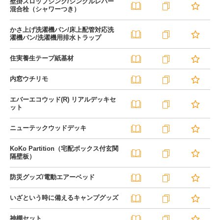
壁掛スロップシンク/シングルレバー
混合栓（シャワーつき）
かさ上げ洗濯機パン/床上配管対応洗
濯機パン/洗濯機用排水トラップ
住実養生テープ紙基材
内窓ウチリモ
エバーエコウッド(R) リアルデッキセ
ット
ニューテックウッドデッキ
KoKo Partition（宅配ボックス付玄関
隔壁板）
防災グッズ/電動エアーベッド
いざという時に備えるキャンプグッズ
神棚セット