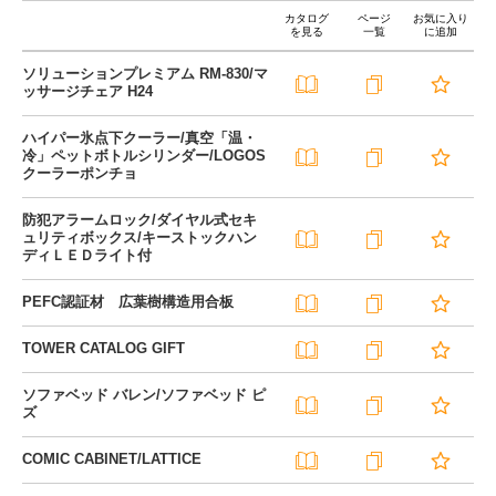
カタログ
ページ
お気に入り
を見る
一覧
に追加
ソリューションプレミアム RM-830/マ
ッサージチェア H24
ハイパー氷点下クーラー/真空「温・
冷」ペットボトルシリンダー/LOGOS
クーラーポンチョ
防犯アラームロック/ダイヤル式セキ
ュリティボックス/キーストックハン
ディＬＥＤライト付
PEFC認証材 広葉樹構造用合板
TOWER CATALOG GIFT
ソファベッド バレン/ソファベッド ピ
ズ
COMIC CABINET/LATTICE