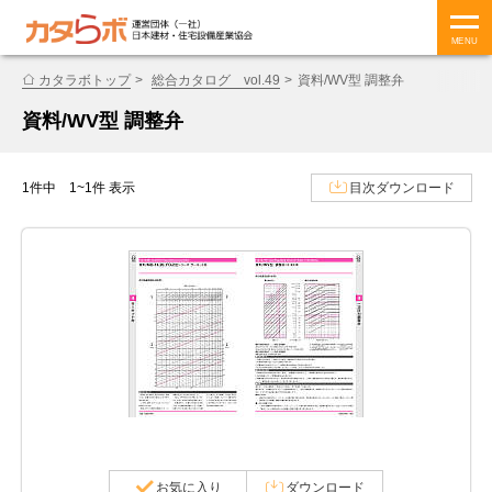
MENU
カタラボトップ
総合カタログ vol.49
資料/WV型 調整弁
資料/WV型 調整弁
1件中 1~1件 表示
目次ダウンロード
お気に入り
ダウンロード