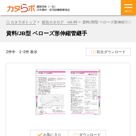
MENU
カタラボトップ
総合カタログ vol.49
資料/JB型 ベローズ形伸縮管継手
資料/JB型 ベローズ形伸縮管継手
2件中 1~2件 表示
目次ダウンロード
お気に入り
ダウンロード