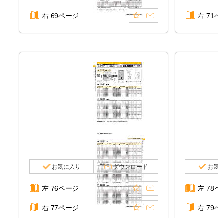
右 69ページ
右 7
お気に入り
ダウンロード
お
左 76ページ
左 7
右 77ページ
右 7