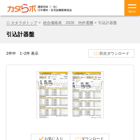
MENU
カタラボトップ
総合価格表 2026 内外電機
引込計器盤
引込計器盤
2件中 1~2件 表示
目次ダウンロード
お気に入り
ダウンロード