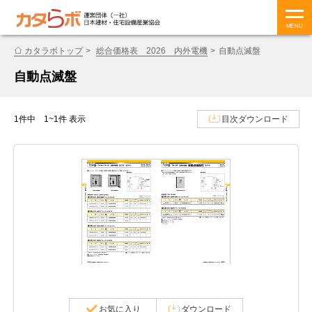
MENU
カタラボトップ
総合価格表 2026 内外電機
自動点滅盤
自動点滅盤
1件中 1~1件 表示
目次ダウンロード
お気に入り
ダウンロード