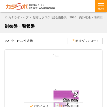
MENU
カタラボトップ
新着カタログ | 総合価格表 2026 内外電機
制御盤・
制御盤・警報盤
30件中 1~10件 表示
目次ダウンロード
お気に入り
ダウンロード